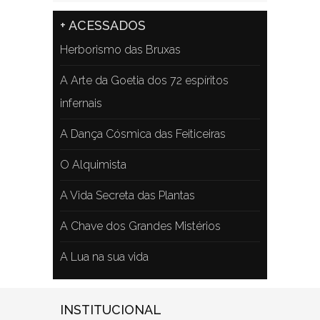
+ ACESSADOS
Herborismo das Bruxas
A Arte da Goetia dos 72 espíritos
infernais
A Dança Cósmica das Feiticeiras
O Alquimista
A Vida Secreta das Plantas
A Chave dos Grandes Mistérios
A Lua na sua vida
INSTITUCIONAL