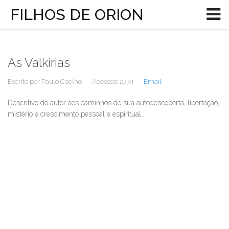
FILHOS DE ORION
As Valkírias
Escrito por
Paulo Coelho
Acessos: 2774
Email
Descritivo do autor aos caminhos de sua autodescoberta, libertação,
mistério e crescimento pessoal e espiritual...